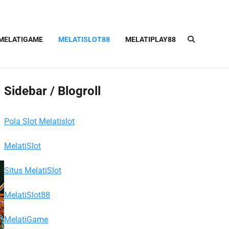
MELATIGAME
MELATISLOT88
MELATIPLAY88
Sidebar / Blogroll
Pola Slot Melatislot
MelatiSlot
Situs MelatiSlot
MelatiSlot88
MelatiGame