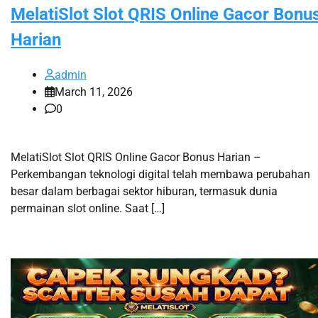
MelatiSlot Slot QRIS Online Gacor Bonu
Harian
admin
March 11, 2026
0
MelatiSlot Slot QRIS Online Gacor Bonus Harian –
Perkembangan teknologi digital telah membawa perubahan
besar dalam berbagai sektor hiburan, termasuk dunia
permainan slot online. Saat […]