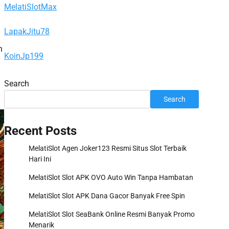
MelatiSlotMax
LapakJitu78
h
KoinJp199
Search
Search
Recent Posts
MelatiSlot Agen Joker123 Resmi Situs Slot Terbaik
Hari Ini
MelatiSlot Slot APK OVO Auto Win Tanpa Hambatan
MelatiSlot Slot APK Dana Gacor Banyak Free Spin
MelatiSlot Slot SeaBank Online Resmi Banyak Promo
Menarik