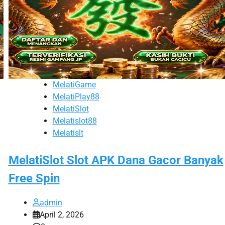
MelatiGame
MelatiPlay88
MelatiSlot
Melatislot88
Melatislt
MelatiSlot Slot APK Dana Gacor Banyak
Free Spin
admin
April 2, 2026