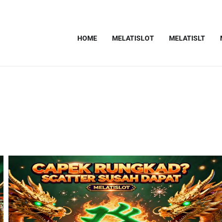
HOME
MELATISLOT
MELATISLT