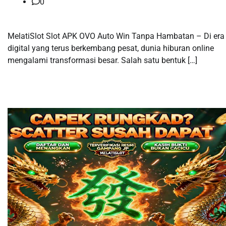
0
MelatiSlot Slot APK OVO Auto Win Tanpa Hambatan – Di era
digital yang terus berkembang pesat, dunia hiburan online
mengalami transformasi besar. Salah satu bentuk […]