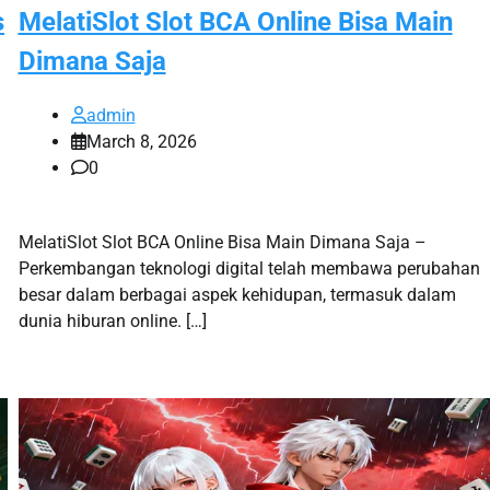
s
MelatiSlot Slot BCA Online Bisa Main
Dimana Saja
admin
March 8, 2026
0
MelatiSlot Slot BCA Online Bisa Main Dimana Saja –
Perkembangan teknologi digital telah membawa perubahan
besar dalam berbagai aspek kehidupan, termasuk dalam
dunia hiburan online. […]