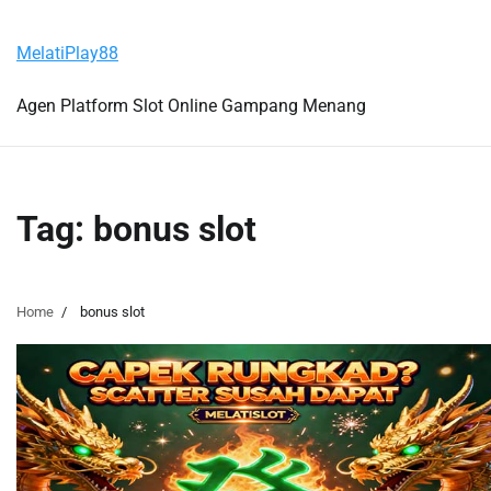
Skip
Thursday, August 6, 2026
to
MelatiPlay88
content
Agen Platform Slot Online Gampang Menang
Tag:
bonus slot
Home
bonus slot