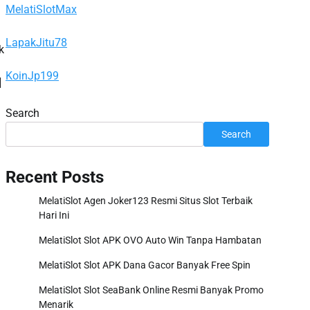
MelatiSlotMax
LapakJitu78
k
KoinJp199
]
Search
Search
Recent Posts
MelatiSlot Agen Joker123 Resmi Situs Slot Terbaik
Hari Ini
MelatiSlot Slot APK OVO Auto Win Tanpa Hambatan
MelatiSlot Slot APK Dana Gacor Banyak Free Spin
MelatiSlot Slot SeaBank Online Resmi Banyak Promo
Menarik