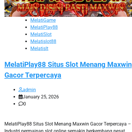
MelatiGame
MelatiPlay88
MelatiSlot
Melatislot88
Melatislt
MelatiPlay88 Situs Slot Menang Maxwin
Gacor Terpercaya
admin
January 25, 2026
0
MelatiPlay88 Situs Slot Menang Maxwin Gacor Terpercaya –
Industri permainan slot online semakin berkembang pesat,