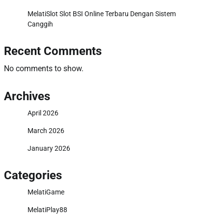
MelatiSlot Slot BSI Online Terbaru Dengan Sistem
Canggih
Recent Comments
No comments to show.
Archives
April 2026
March 2026
January 2026
Categories
MelatiGame
MelatiPlay88