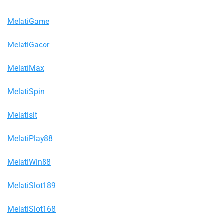
MelatiGame
MelatiGacor
MelatiMax
MelatiSpin
Melatislt
MelatiPlay88
MelatiWin88
MelatiSlot189
MelatiSlot168