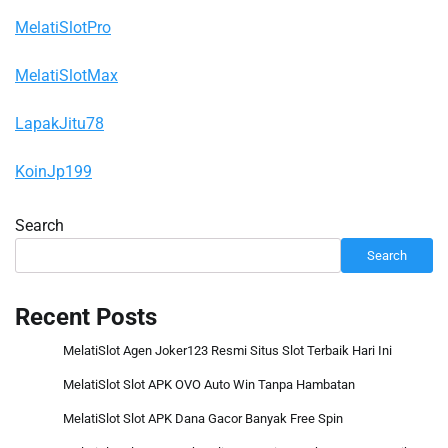
MelatiSlotPro
MelatiSlotMax
LapakJitu78
KoinJp199
Search
Search
Recent Posts
MelatiSlot Agen Joker123 Resmi Situs Slot Terbaik Hari Ini
MelatiSlot Slot APK OVO Auto Win Tanpa Hambatan
MelatiSlot Slot APK Dana Gacor Banyak Free Spin