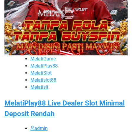
MelatiGame
MelatiPlay88
MelatiSlot
Melatislot88
Melatislt
MelatiPlay88 Live Dealer Slot Minimal
Deposit Rendah
admin