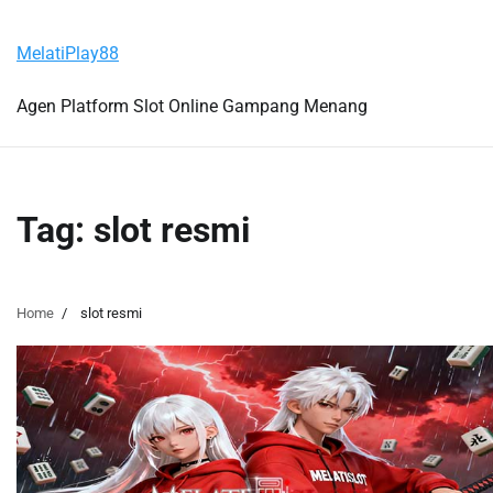
Skip
Friday, August 7, 2026
to
MelatiPlay88
content
Agen Platform Slot Online Gampang Menang
Tag:
slot resmi
Home
slot resmi