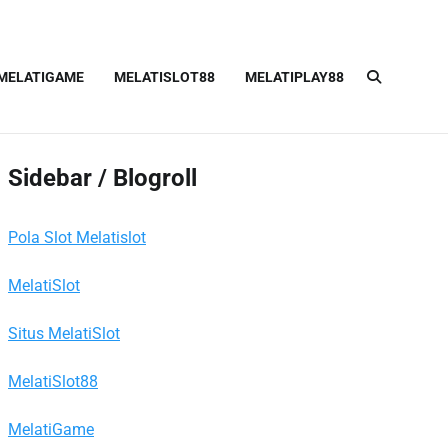
MELATIGAME
MELATISLOT88
MELATIPLAY88
Sidebar / Blogroll
Pola Slot Melatislot
MelatiSlot
Situs MelatiSlot
MelatiSlot88
MelatiGame