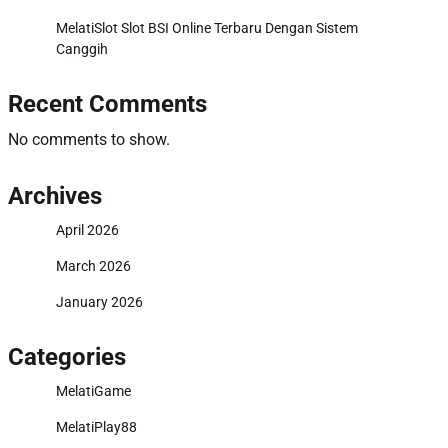
MelatiSlot Slot BSI Online Terbaru Dengan Sistem
Canggih
Recent Comments
No comments to show.
Archives
April 2026
March 2026
January 2026
Categories
MelatiGame
MelatiPlay88