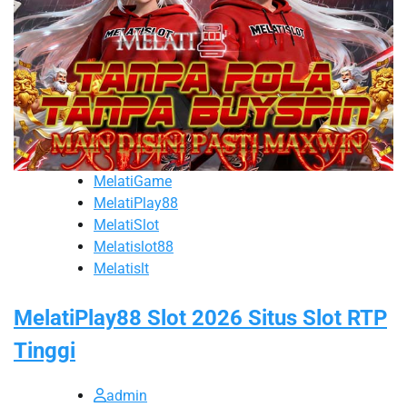
MelatiGame
MelatiPlay88
MelatiSlot
Melatislot88
Melatislt
MelatiPlay88 Slot 2026 Situs Slot RTP
Tinggi
admin