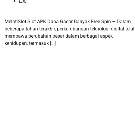
0
MelatiSlot Slot APK Dana Gacor Banyak Free Spin – Dalam
beberapa tahun terakhir, perkembangan teknologi digital tela
membawa perubahan besar dalam berbagai aspek
kehidupan, termasuk […]