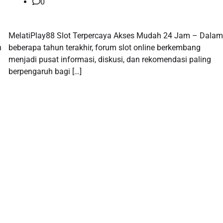
0
MelatiPlay88 Slot Terpercaya Akses Mudah 24 Jam – Dalam
h
beberapa tahun terakhir, forum slot online berkembang
menjadi pusat informasi, diskusi, dan rekomendasi paling
berpengaruh bagi […]