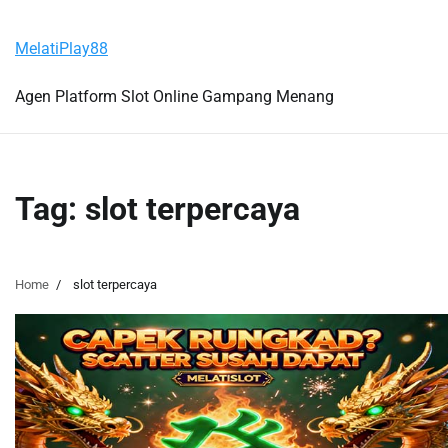
Skip
Saturday, August 8, 2026
to
MelatiPlay88
content
Agen Platform Slot Online Gampang Menang
Tag:
slot terpercaya
Home
slot terpercaya