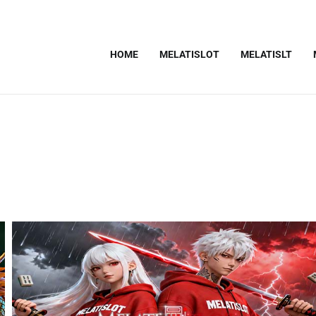
HOME
MELATISLOT
MELATISLT