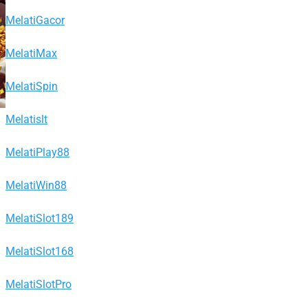
MelatiGacor
MelatiMax
MelatiSpin
Melatislt
MelatiPlay88
MelatiWin88
MelatiSlot189
MelatiSlot168
MelatiSlotPro