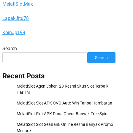
MelatiSlotMax
LapakJitu78
KoinJp199
Search
Search
Recent Posts
MelatiSlot Agen Joker123 Resmi Situs Slot Terbaik
Hari Ini
MelatiSlot Slot APK OVO Auto Win Tanpa Hambatan
MelatiSlot Slot APK Dana Gacor Banyak Free Spin
MelatiSlot Slot SeaBank Online Resmi Banyak Promo
Menarik