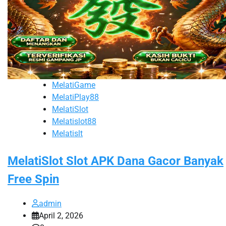
MelatiGame
MelatiPlay88
MelatiSlot
Melatislot88
Melatislt
MelatiSlot Slot APK Dana Gacor Banyak
Free Spin
admin
April 2, 2026