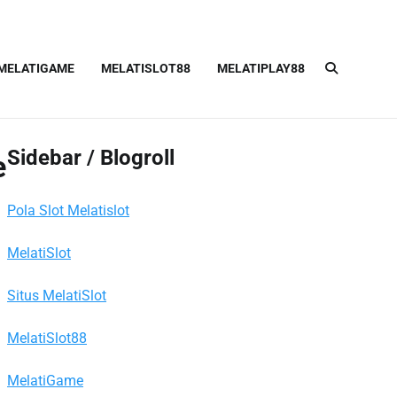
MELATIGAME
MELATISLOT88
MELATIPLAY88
Sidebar / Blogroll
e
Pola Slot Melatislot
MelatiSlot
Situs MelatiSlot
MelatiSlot88
MelatiGame