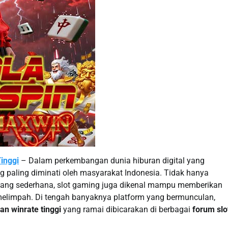
inggi
– Dalam perkembangan dunia hiburan digital yang
 paling diminati oleh masyarakat Indonesia. Tidak hanya
ang sederhana, slot gaming juga dikenal mampu memberikan
melimpah. Di tengah banyaknya platform yang bermunculan,
an winrate tinggi
yang ramai dibicarakan di berbagai
forum slo