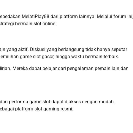
bedakan MelatiPlay88 dari platform lainnya. Melalui forum ini
rategi bermain slot online.
in yang aktif. Diskusi yang berlangsung tidak hanya seputar
milihan game slot gacor, hingga waktu bermain terbaik.
rian. Mereka dapat belajar dari pengalaman pemain lain dan
, dan performa game slot dapat diakses dengan mudah.
ebagai platform slot gaming resmi.