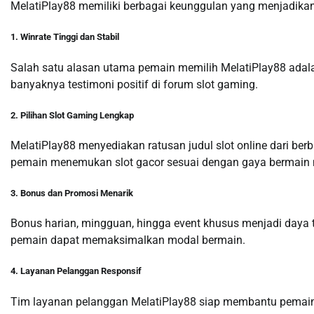
MelatiPlay88 memiliki berbagai keunggulan yang menjadikanny
1. Winrate Tinggi dan Stabil
Salah satu alasan utama pemain memilih MelatiPlay88 adalah 
banyaknya testimoni positif di forum slot gaming.
2. Pilihan Slot Gaming Lengkap
MelatiPlay88 menyediakan ratusan judul slot online dari be
pemain menemukan slot gacor sesuai dengan gaya bermain
3. Bonus dan Promosi Menarik
Bonus harian, mingguan, hingga event khusus menjadi daya t
pemain dapat memaksimalkan modal bermain.
4. Layanan Pelanggan Responsif
Tim layanan pelanggan MelatiPlay88 siap membantu pemain