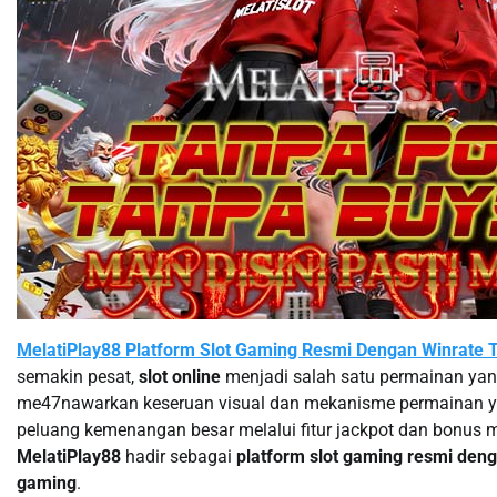
MelatiPlay88 Platform Slot Gaming Resmi Dengan Winrate T
semakin pesat,
slot online
menjadi salah satu permainan yang
me47nawarkan keseruan visual dan mekanisme permainan y
peluang kemenangan besar melalui fitur jackpot dan bonus 
MelatiPlay88
hadir sebagai
platform slot gaming resmi deng
gaming
.