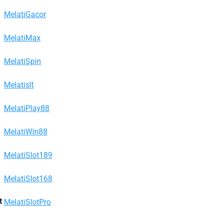
MelatiGacor
MelatiMax
MelatiSpin
Melatislt
MelatiPlay88
MelatiWin88
MelatiSlot189
MelatiSlot168
t
MelatiSlotPro