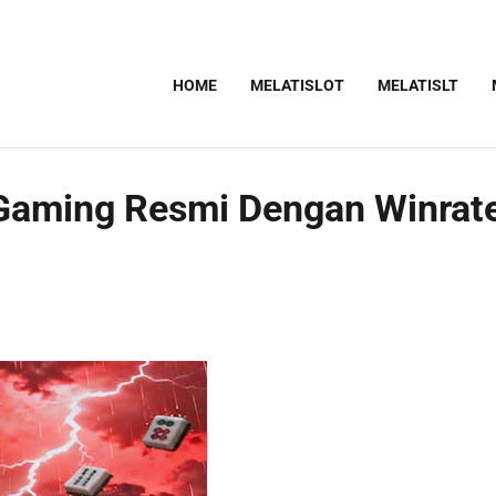
HOME
MELATISLOT
MELATISLT
 Gaming Resmi Dengan Winrat