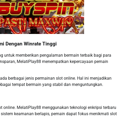
mi Dengan Winrate Tinggi
g untuk memberikan pengalaman bermain terbaik bagi para
ransparan, MelatiPlay88 menempatkan kepercayaan pemain
 pada berbagai jenis permainan slot online. Hal ini menjadikan
sebagai tempat bermain yang stabil dan menguntungkan.
 online. MelatiPlay88 menggunakan teknologi enkripsi terbaru
 sistem keamanan berlapis, pemain dapat fokus menikmati slot