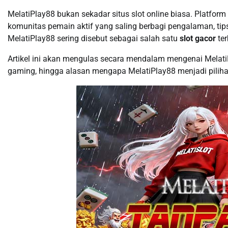
MelatiPlay88 bukan sekadar situs slot online biasa. Platfor
komunitas pemain aktif yang saling berbagi pengalaman, tips, 
MelatiPlay88 sering disebut sebagai salah satu
slot gacor
ter
Artikel ini akan mengulas secara mendalam mengenai MelatiP
gaming, hingga alasan mengapa MelatiPlay88 menjadi pilihan