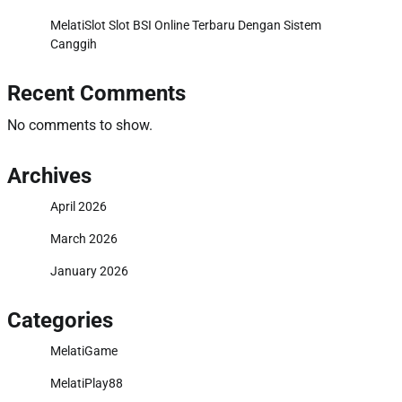
MelatiSlot Slot BSI Online Terbaru Dengan Sistem
Canggih
Recent Comments
No comments to show.
Archives
April 2026
March 2026
January 2026
Categories
MelatiGame
MelatiPlay88