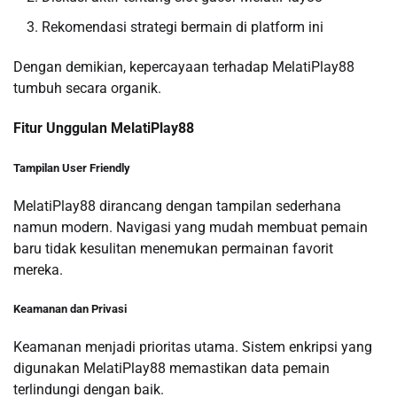
Rekomendasi strategi bermain di platform ini
Dengan demikian, kepercayaan terhadap MelatiPlay88
tumbuh secara organik.
Fitur Unggulan MelatiPlay88
Tampilan User Friendly
MelatiPlay88 dirancang dengan tampilan sederhana
namun modern. Navigasi yang mudah membuat pemain
baru tidak kesulitan menemukan permainan favorit
mereka.
Keamanan dan Privasi
Keamanan menjadi prioritas utama. Sistem enkripsi yang
digunakan MelatiPlay88 memastikan data pemain
terlindungi dengan baik.