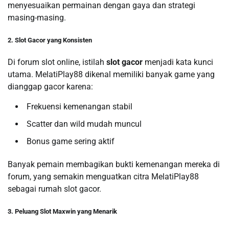
menyesuaikan permainan dengan gaya dan strategi
masing-masing.
2. Slot Gacor yang Konsisten
Di forum slot online, istilah
slot gacor
menjadi kata kunci
utama. MelatiPlay88 dikenal memiliki banyak game yang
dianggap gacor karena:
Frekuensi kemenangan stabil
Scatter dan wild mudah muncul
Bonus game sering aktif
Banyak pemain membagikan bukti kemenangan mereka di
forum, yang semakin menguatkan citra MelatiPlay88
sebagai rumah slot gacor.
3. Peluang Slot Maxwin yang Menarik