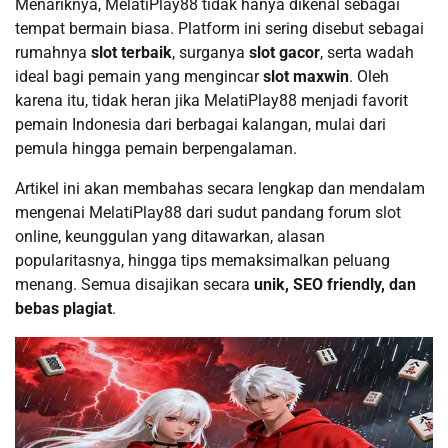
Menariknya, MelatiPlay88 tidak hanya dikenal sebagai
tempat bermain biasa. Platform ini sering disebut sebagai
rumahnya
slot terbaik
, surganya
slot gacor
, serta wadah
ideal bagi pemain yang mengincar
slot maxwin
. Oleh
karena itu, tidak heran jika MelatiPlay88 menjadi favorit
pemain Indonesia dari berbagai kalangan, mulai dari
pemula hingga pemain berpengalaman.
Artikel ini akan membahas secara lengkap dan mendalam
mengenai MelatiPlay88 dari sudut pandang forum slot
online, keunggulan yang ditawarkan, alasan
popularitasnya, hingga tips memaksimalkan peluang
menang. Semua disajikan secara
unik, SEO friendly, dan
bebas plagiat
.