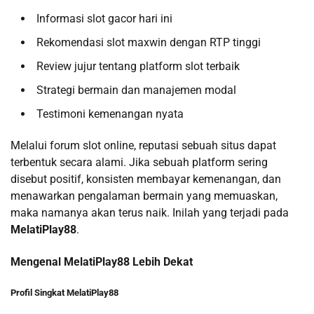
Informasi slot gacor hari ini
Rekomendasi slot maxwin dengan RTP tinggi
Review jujur tentang platform slot terbaik
Strategi bermain dan manajemen modal
Testimoni kemenangan nyata
Melalui forum slot online, reputasi sebuah situs dapat
terbentuk secara alami. Jika sebuah platform sering
disebut positif, konsisten membayar kemenangan, dan
menawarkan pengalaman bermain yang memuaskan,
maka namanya akan terus naik. Inilah yang terjadi pada
MelatiPlay88
.
Mengenal MelatiPlay88 Lebih Dekat
Profil Singkat MelatiPlay88