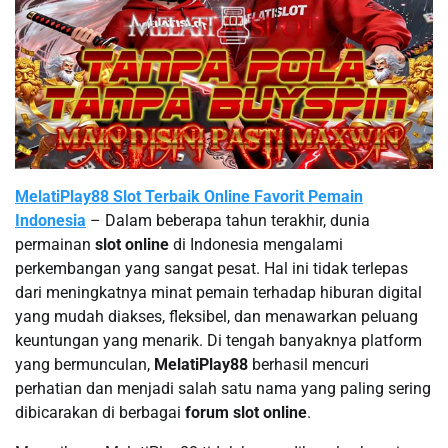
MelatiPlay88 Slot Terbaik Online Favorit Pemain
Indonesia
– Dalam beberapa tahun terakhir, dunia
permainan
slot online
di Indonesia mengalami
perkembangan yang sangat pesat. Hal ini tidak terlepas
dari meningkatnya minat pemain terhadap hiburan digital
yang mudah diakses, fleksibel, dan menawarkan peluang
keuntungan yang menarik. Di tengah banyaknya platform
yang bermunculan,
MelatiPlay88
berhasil mencuri
perhatian dan menjadi salah satu nama yang paling sering
dibicarakan di berbagai
forum slot online
.