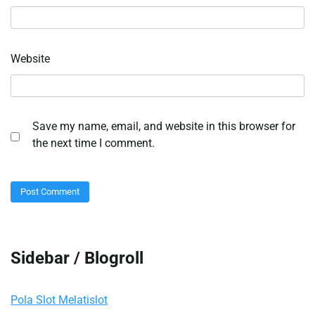
Website
Save my name, email, and website in this browser for
the next time I comment.
Sidebar / Blogroll
Pola Slot Melatislot