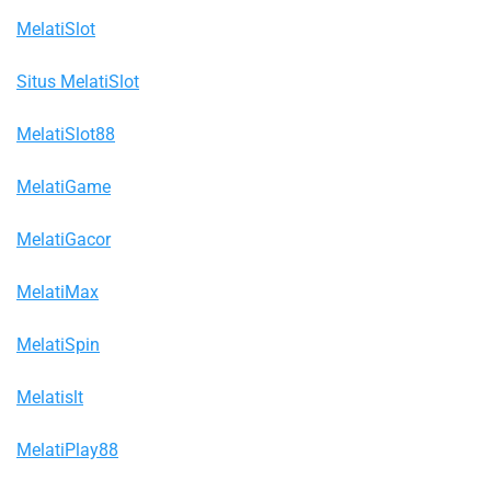
MelatiSlot
Situs MelatiSlot
MelatiSlot88
MelatiGame
MelatiGacor
MelatiMax
MelatiSpin
Melatislt
MelatiPlay88