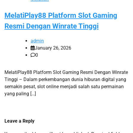
MelatiPlay88 Platform Slot Gaming
Resmi Dengan Winrate Tinggi
admin
January 26, 2026
0
MelatiPlay88 Platform Slot Gaming Resmi Dengan Winrate
Tinggi – Dalam perkembangan dunia hiburan digital yang
semakin pesat, slot online menjadi salah satu permainan
yang paling […]
Leave a Reply